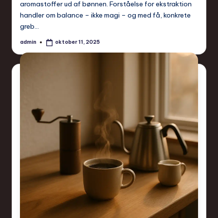
aromastoffer ud af bønnen. Forståelse for ekstraktion
handler om balance – ikke magi – og med få, konkrete
greb…
admin
oktober 11, 2025
Posted
by