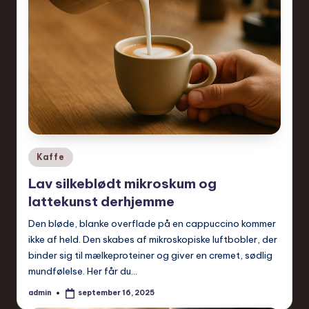
Posted
Kaffe
in
Lav silkeblødt mikroskum og
lattekunst derhjemme
Den bløde, blanke overflade på en cappuccino kommer
ikke af held. Den skabes af mikroskopiske luftbobler, der
binder sig til mælkeproteiner og giver en cremet, sødlig
mundfølelse. Her får du…
admin
september 16, 2025
Posted
by