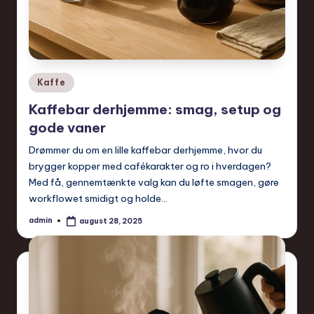
Posted
Kaffe
in
Kaffebar derhjemme: smag, setup og
gode vaner
Drømmer du om en lille kaffebar derhjemme, hvor du
brygger kopper med cafékarakter og ro i hverdagen?
Med få, gennemtænkte valg kan du løfte smagen, gøre
workflowet smidigt og holde…
admin
august 28, 2025
Posted
by