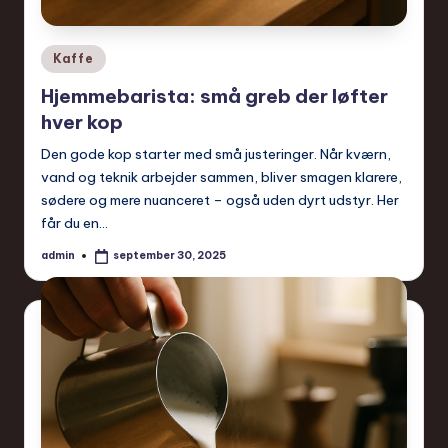
Posted
Kaffe
in
Hjemmebarista: små greb der løfter
hver kop
Den gode kop starter med små justeringer. Når kværn,
vand og teknik arbejder sammen, bliver smagen klarere,
sødere og mere nuanceret – også uden dyrt udstyr. Her
får du en…
admin
september 30, 2025
Posted
by