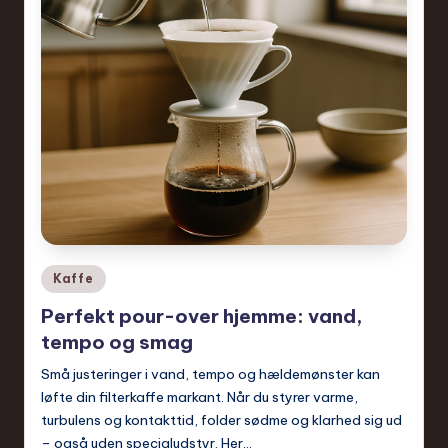
Posted
Kaffe
in
Perfekt pour-over hjemme: vand,
tempo og smag
Små justeringer i vand, tempo og hældemønster kan
løfte din filterkaffe markant. Når du styrer varme,
turbulens og kontakttid, folder sødme og klarhed sig ud
– også uden specialudstyr. Her…