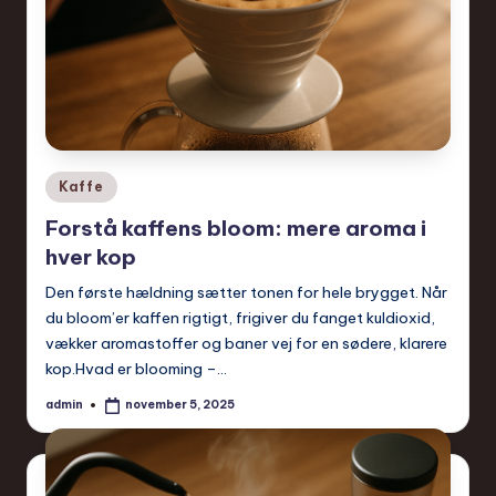
Posted
Kaffe
in
Forstå kaffens bloom: mere aroma i
hver kop
Den første hældning sætter tonen for hele brygget. Når
du bloom’er kaffen rigtigt, frigiver du fanget kuldioxid,
vækker aromastoffer og baner vej for en sødere, klarere
kop.Hvad er blooming –…
admin
november 5, 2025
Posted
by