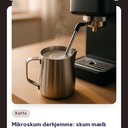
Posted
Kaffe
in
Mikroskum derhjemme: skum mælk