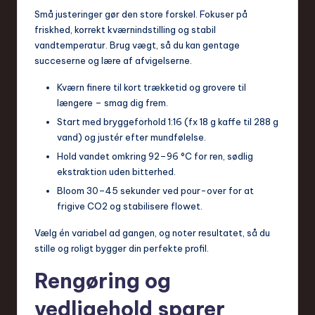
Små justeringer gør den store forskel. Fokuser på
friskhed, korrekt kværnindstilling og stabil
vandtemperatur. Brug vægt, så du kan gentage
succeserne og lære af afvigelserne.
Kværn finere til kort trækketid og grovere til
længere – smag dig frem.
Start med bryggeforhold 1:16 (fx 18 g kaffe til 288 g
vand) og justér efter mundfølelse.
Hold vandet omkring 92–96 °C for ren, sødlig
ekstraktion uden bitterhed.
Bloom 30–45 sekunder ved pour-over for at
frigive CO2 og stabilisere flowet.
Vælg én variabel ad gangen, og noter resultatet, så du
stille og roligt bygger din perfekte profil.
Rengøring og
vedligehold sparer