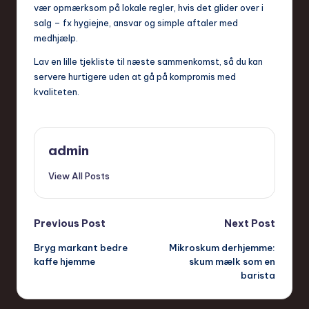
vær opmærksom på lokale regler, hvis det glider over i
salg – fx hygiejne, ansvar og simple aftaler med
medhjælp.
Lav en lille tjekliste til næste sammenkomst, så du kan
servere hurtigere uden at gå på kompromis med
kvaliteten.
admin
View All Posts
Post
Previous Post
Next Post
Bryg markant bedre
Mikroskum derhjemme:
navigation
kaffe hjemme
skum mælk som en
barista