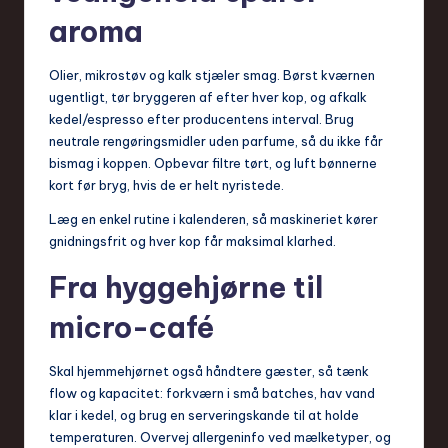
aroma
Olier, mikrostøv og kalk stjæler smag. Børst kværnen
ugentligt, tør bryggeren af efter hver kop, og afkalk
kedel/espresso efter producentens interval. Brug
neutrale rengøringsmidler uden parfume, så du ikke får
bismag i koppen. Opbevar filtre tørt, og luft bønnerne
kort før bryg, hvis de er helt nyristede.
Læg en enkel rutine i kalenderen, så maskineriet kører
gnidningsfrit og hver kop får maksimal klarhed.
Fra hyggehjørne til
micro-café
Skal hjemmehjørnet også håndtere gæster, så tænk
flow og kapacitet: forkværn i små batches, hav vand
klar i kedel, og brug en serveringskande til at holde
temperaturen. Overvej allergeninfo ved mælketyper, og