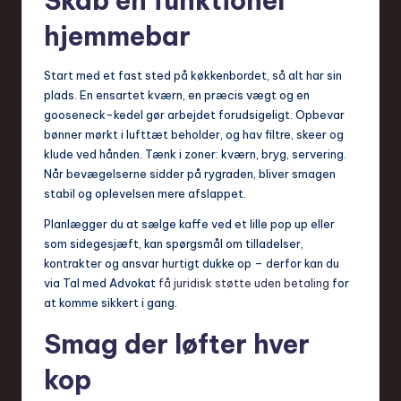
Skab en funktionel
hjemmebar
Start med et fast sted på køkkenbordet, så alt har sin
plads. En ensartet kværn, en præcis vægt og en
gooseneck-kedel gør arbejdet forudsigeligt. Opbevar
bønner mørkt i lufttæt beholder, og hav filtre, skeer og
klude ved hånden. Tænk i zoner: kværn, bryg, servering.
Når bevægelserne sidder på rygraden, bliver smagen
stabil og oplevelsen mere afslappet.
Planlægger du at sælge kaffe ved et lille pop up eller
som sidegesjæft, kan spørgsmål om tilladelser,
kontrakter og ansvar hurtigt dukke op – derfor kan du
via Tal med Advokat
få juridisk støtte uden betaling
for
at komme sikkert i gang.
Smag der løfter hver
kop