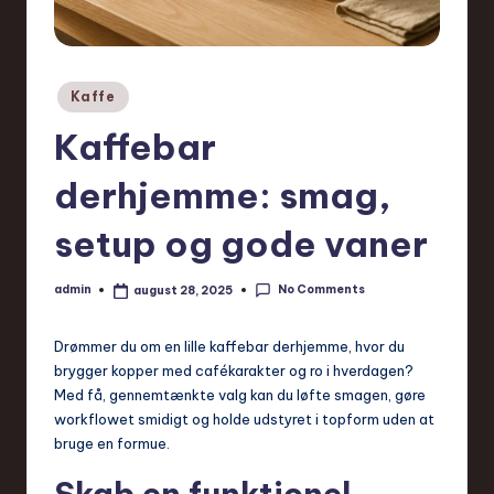
Posted
Kaffe
in
Kaffebar
derhjemme: smag,
setup og gode vaner
No Comments
admin
august 28, 2025
Posted
by
Drømmer du om en lille kaffebar derhjemme, hvor du
brygger kopper med cafékarakter og ro i hverdagen?
Med få, gennemtænkte valg kan du løfte smagen, gøre
workflowet smidigt og holde udstyret i topform uden at
bruge en formue.