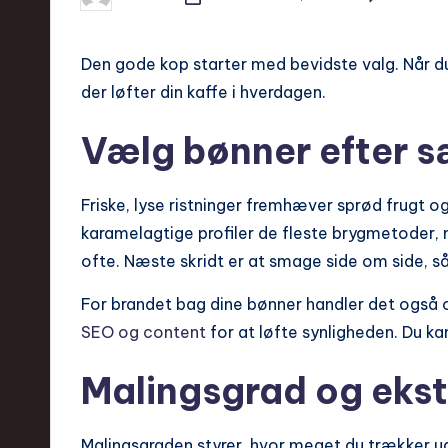
Posted
by
Den gode kop starter med bevidste valg. Når du
der løfter din kaffe i hverdagen.
Vælg bønner efter 
Friske, lyse ristninger fremhæver sprød frugt o
karamelagtige profiler de fleste brygmetoder, 
ofte. Næste skridt er at smage side om side, så 
For brandet bag dine bønner handler det også 
SEO og content
for at løfte synligheden. Du k
Malingsgrad og eks
Malingsgraden styrer, hvor meget du trækker u