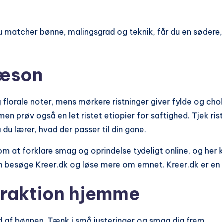
 matcher bønne, malingsgrad og teknik, får du en sødere, 
sæson
g florale noter, mens mørkere ristninger giver fylde og c
men prøv også en let ristet etiopier for saftighed. Tjek 
du lærer, hvad der passer til din gane.
om at forklare smag og oprindelse tydeligt online, og he
an besøge Kreer.dk og løse mere om emnet. Kreer.dk er e
traktion hjemme
d af bønnen. Tænk i små justeringer og smag dig frem.