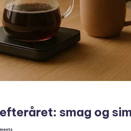
 efteråret: smag og si
ments