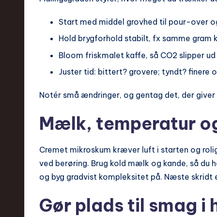
Start med middel grovhed til pour-over og
Hold brygforhold stabilt, fx samme gram
Bloom friskmalet kaffe, så CO2 slipper u
Juster tid: bittert? grovere; tyndt? finere
Notér små ændringer, og gentag det, der giver
Mælk, temperatur o
Cremet mikroskum kræver luft i starten og rolig
ved berøring. Brug kold mælk og kande, så du h
og byg gradvist kompleksitet på. Næste skridt e
Gør plads til smag i