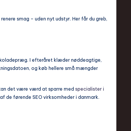
renere smag – uden nyt udstyr. Her får du greb,
hokoladepræg. I efteråret klæder nøddeagtige,
ristningsdatoen, og køb hellere små mængder
r kan det være værd at sparre med
specialister i
n af de førende SEO virksomheder i danmark.