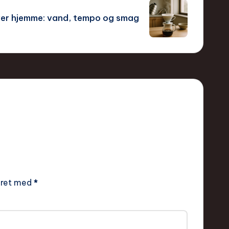
ver hjemme: vand, tempo og smag
eret med
*