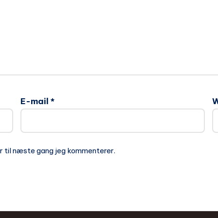
E-mail
*
W
r til næste gang jeg kommenterer.