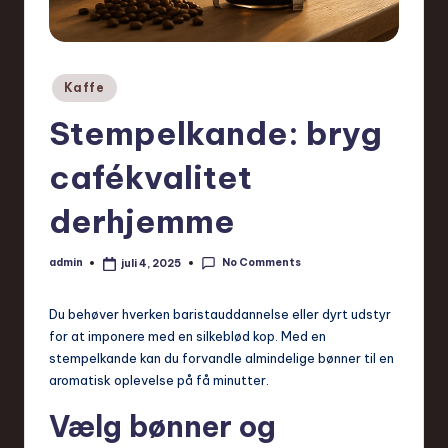
Posted
Kaffe
in
Stempelkande: bryg
cafékvalitet
derhjemme
No Comments
admin
juli 4, 2025
Posted
by
Du behøver hverken baristauddannelse eller dyrt udstyr
for at imponere med en silkeblød kop. Med en
stempelkande kan du forvandle almindelige bønner til en
aromatisk oplevelse på få minutter.
Vælg bønner og