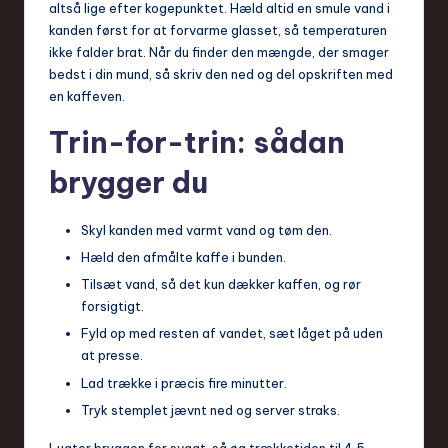
altså lige efter kogepunktet. Hæld altid en smule vand i
kanden først for at forvarme glasset, så temperaturen
ikke falder brat. Når du finder den mængde, der smager
bedst i din mund, så skriv den ned og del opskriften med
en kaffeven.
Trin-for-trin: sådan
brygger du
Skyl kanden med varmt vand og tøm den.
Hæld den afmålte kaffe i bunden.
Tilsæt vand, så det kun dækker kaffen, og rør
forsigtigt.
Fyld op med resten af vandet, sæt låget på uden
at presse.
Lad trække i præcis fire minutter.
Tryk stemplet jævnt ned og server straks.
Lugter bryggen for svagt, så øg trækketiden til 4,5