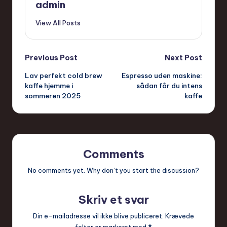
admin
View All Posts
Post
Previous Post
Next Post
Lav perfekt cold brew
Espresso uden maskine:
navigation
kaffe hjemme i
sådan får du intens
sommeren 2025
kaffe
Comments
No comments yet. Why don’t you start the discussion?
Skriv et svar
Din e-mailadresse vil ikke blive publiceret.
Krævede
felter er markeret med
*