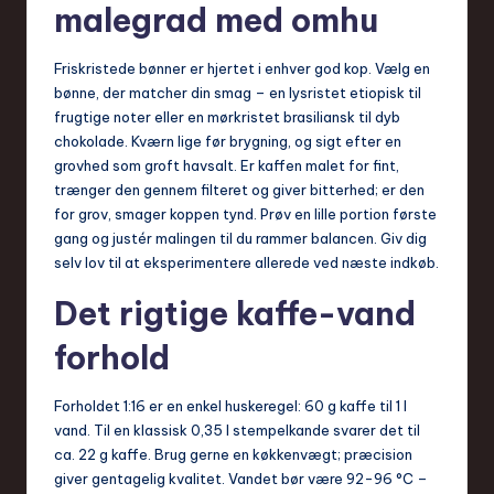
malegrad med omhu
Friskristede bønner er hjertet i enhver god kop. Vælg en
bønne, der matcher din smag – en lysristet etiopisk til
frugtige noter eller en mørkristet brasiliansk til dyb
chokolade. Kværn lige før brygning, og sigt efter en
grovhed som groft havsalt. Er kaffen malet for fint,
trænger den gennem filteret og giver bitterhed; er den
for grov, smager koppen tynd. Prøv en lille portion første
gang og justér malingen til du rammer balancen. Giv dig
selv lov til at eksperimentere allerede ved næste indkøb.
Det rigtige kaffe-vand
forhold
Forholdet 1:16 er en enkel huskeregel: 60 g kaffe til 1 l
vand. Til en klassisk 0,35 l stempelkande svarer det til
ca. 22 g kaffe. Brug gerne en køkkenvægt; præcision
giver gentagelig kvalitet. Vandet bør være 92-96 °C –