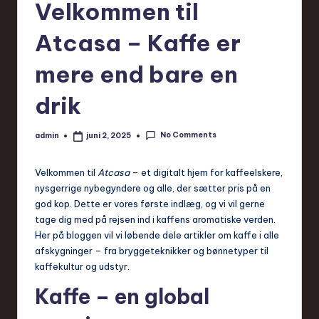
Velkommen til
Atcasa – Kaffe er
mere end bare en
drik
No Comments
admin
juni 2, 2025
Posted
by
Velkommen til
Atcasa
– et digitalt hjem for kaffeelskere,
nysgerrige nybegyndere og alle, der sætter pris på en
god kop. Dette er vores første indlæg, og vi vil gerne
tage dig med på rejsen ind i kaffens aromatiske verden.
Her på bloggen vil vi løbende dele artikler om kaffe i alle
afskygninger – fra bryggeteknikker og bønnetyper til
kaffekultur og udstyr.
Kaffe – en global