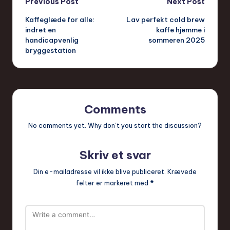
Post
Previous Post
Next Post
Kaffeglæde for alle:
Lav perfekt cold brew
navigation
indret en
kaffe hjemme i
handicapvenlig
sommeren 2025
bryggestation
Comments
No comments yet. Why don’t you start the discussion?
Skriv et svar
Din e-mailadresse vil ikke blive publiceret.
Krævede
felter er markeret med
*